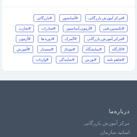
#مرکز آموزش بازرگانی
#آسانسور
#بازرگانی
#تکنسین_فنی
#آزمون_آسانسور
#صادرات
#تجارت
#مرکز_آموزش_بازرگانی
#گمرک
#دوره ها
#آزمون
#کارگاه
#نمایشگاه
#مونتاژ
#سمینار
#آموزش
#تفاهم نامه
#بورس
#نمایندگی
#واردات
درباره‌ما
مرکز آموزش بازرگانی
اساتید سازمان