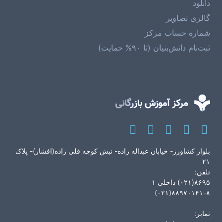
دانلود
گالری تصاویر
شماره حساب مرکز
ثبت‌نام دانش‌بنیان (تا ۹۰% حمایت)
بلوار کشاورز- خیابان عبداله زاده- نبش کوچه قلی زاده(افشار)- پلاک
۲۱
تلفن:
۸۶۹۵(۰۲۱) داخلی ۱
۸۸۹۷۰۱۴۱-۸(۰۲۱)
نمابر: