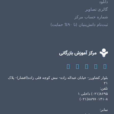
دانلود
گالری تصاویر
شماره حساب مرکز
ثبت‌نام دانش‌بنیان (تا ۹۰% حمایت)
بلوار کشاورز- خیابان عبداله زاده- نبش کوچه قلی زاده(افشار)- پلاک
۲۱
تلفن:
۸۶۹۵(۰۲۱) داخلی ۱
۸۸۹۷۰۱۴۱-۸(۰۲۱)
نمابر: