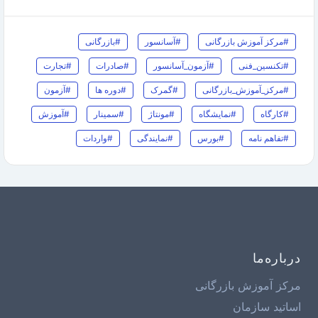
#مرکز آموزش بازرگانی
#آسانسور
#بازرگانی
#تکنسین_فنی
#آزمون_آسانسور
#صادرات
#تجارت
#مرکز_آموزش_بازرگانی
#گمرک
#دوره ها
#آزمون
#کارگاه
#نمایشگاه
#مونتاژ
#سمینار
#آموزش
#تفاهم نامه
#بورس
#نمایندگی
#واردات
درباره‌ما
مرکز آموزش بازرگانی
اساتید سازمان