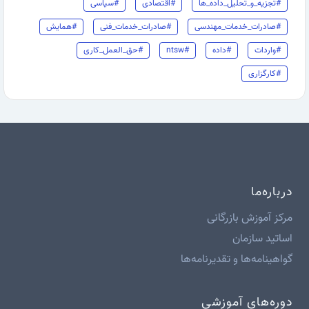
#تجزیه_و_تحلیل_داده_ها
#اقتصادی
#سیاسی
#صادرات_خدمات_مهندسی
#صادرات_خدمات_فنی
#همایش
#واردات
#داده
#ntsw
#حق_العمل_کاری
#کارگزاری
درباره‌ما
مرکز آموزش بازرگانی
اساتید سازمان
گواهینامه‌ها و تقدیرنامه‌ها
دوره‌های آموزشی