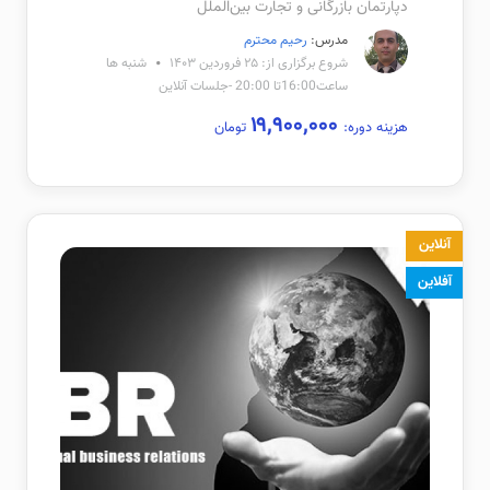
دپارتمان بازرگانی و تجارت بین‌الملل
مدرس:
رحیم محترم
شروع برگزاری از: ۲۵ فروردین ۱۴۰۳
شنبه ها
ساعت16:00تا 20:00 -جلسات آنلاین
۱۹,۹۰۰,۰۰۰
هزینه دوره:
تومان
آنلاین
آفلاین