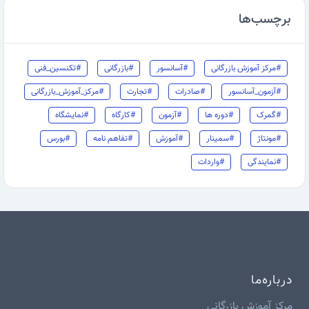
برچسب‌ها
#مرکز آموزش بازرگانی
#آسانسور
#بازرگانی
#تکنسین_فنی
#آزمون_آسانسور
#صادرات
#تجارت
#مرکز_آموزش_بازرگانی
#گمرک
#دوره ها
#آزمون
#کارگاه
#نمایشگاه
#مونتاژ
#سمینار
#آموزش
#تفاهم نامه
#بورس
#نمایندگی
#واردات
درباره‌ما
مرکز آموزش بازرگانی