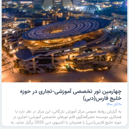
چهارمین تور تخصصی آموزشی-تجاری در حوزه
خلیج فارس(دبی)
۲۰ آذر ۱۴۰۰
به گزارش روابط عمومی مرکز آموزش بازرگانی: این مرکز در نظر دارد با
همکاری موسسه عصرگفتگوی قلم تورهای تخصصی آموزشی–تجاری در
حوزه خلیج فارس(دبی) را همزمان با اکسپوی دبی 2020 برگزار نماید. به
همین …