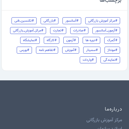
برچسب‌ها
#مرکز آموزش بازرگانی
#آسانسور
#بازرگانی
#تکنسین_فنی
#آزمون_آسانسور
#صادرات
#تجارت
#مرکز_آموزش_بازرگانی
#گمرک
#دوره ها
#آزمون
#کارگاه
#نمایشگاه
#مونتاژ
#سمینار
#آموزش
#تفاهم نامه
#بورس
#نمایندگی
#واردات
درباره‌ما
مرکز آموزش بازرگانی
اساتید سازمان