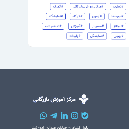
#تجارت
#مرکز_آموزش_بازرگانی
#گمرک
#دوره ها
#آزمون
#کارگاه
#نمایشگاه
#مونتاژ
#سمینار
#آموزش
#تفاهم نامه
#بورس
#نمایندگی
#واردات
بلوار کشاورز- خیابان عبداله زاده- نبش