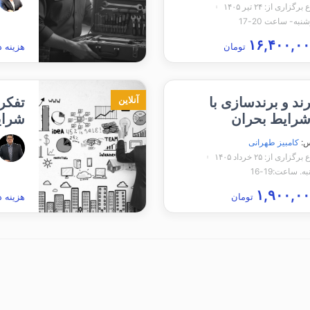
زاری از: ۲۴ تیر ۱۴۰۵
به- ساعت 20-17
تومان
هزینه د
ند و برندسازی با
تفکر 
آنلاین
شرایط بحران
شرای
س:
کامبیز طهرانی
زاری از: ۲۵ خرداد ۱۴۰۵
. ساعت:19-16
تومان
هزینه د