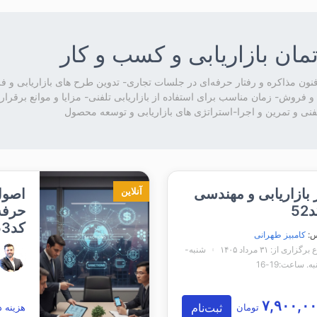
تمان بازاریابی و کسب و کار
 و فروش- زمان مناسب برای استفاده از بازاریابی تلفنی- مزایا و موانع برقرا
فنی و تمرین و اجرا-استراتژی های بازاریابی و توسعه محصول
 بازاریابی و مهندسی
اصول 
آنلاین
5
حرفه
کد53
س:
کامبیز طهرانی
زاری از: ۳۱ مرداد ۱۴۰۵
شنبه-
. ساعت:19-16
ثبت‌نام
تومان
هزینه د