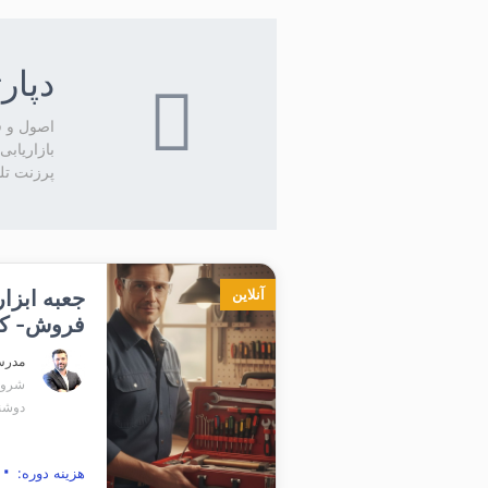
دپار
بازاریابی
پرزنت تل
جعبه ابزار
آنلاین
فروش- کد2
مدر
شروع برگ
دوشنبه
۷,۹۰۰,۰۰۰
هزینه دوره: