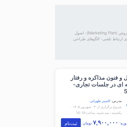
اصول و فنون مذاکره و رفتار حرفه‌ای در جلسات تجاری- تدوین طرح های بازاریابی و فروش (Marketing Plan)- اصول
ری ارتباط تلفنی- الگوهای طراحی
و فنون مذاکره و رفتار
 ای در جلسات تجاری-
مدرس:
کامبیز طهرانی
شروع برگزاری از: ۰۳ شهریور ۱۴۰۵
یکشنبه- سه شنبه. ساعت:19-16
۷,۹۰۰,۰۰۰
ثبت‌نام
وره:
تومان