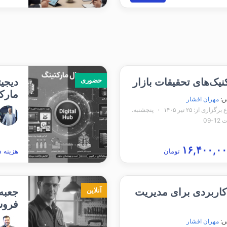
نیک‌های تحقیقات بازار
دیجیت
حضوری
مارکت
س:
مهران افشار
زاری از: ۲۵ تیر ۱۴۰۵
پنجشنبه.
-09
تومان
هزینه د
 کاربردی برای مدیریت
جعبه 
آنلاین
فروش-
س:
مهران افشار