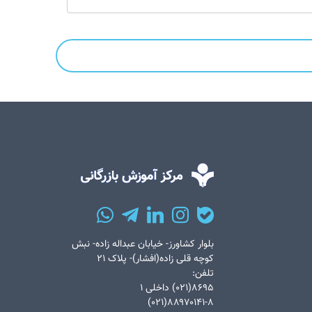
بلوار کشاورز- خیابان عبداله زاده- نبش
کوچه قلی زاده(افشار)- پلاک ۲۱
تلفن:
۸۶۹۵(۰۲۱) داخلی ۱
۸۸۹۷۰۱۴۱-۸(۰۲۱)