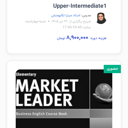
Upper-Intermediate1
مدرس:
استاد میترا تکاپومنش
شروع برگزاری از: ۳۱ تیر ۱۴۰۵
شنبه-چهارشنبه:
ساعت 19:45-17:45
۸,۹۰۰,۰۰۰
هزینه دوره:
تومان
حضوری