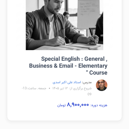
Special English : General ,
Business & Email - Elementary
Course "
مدرس:
استاد علی اکبر اسدی
شروع برگزاری از: ۱۲ تیر ۱۴۰۵
جمعه. ساعت:13-
09
۸,۹۰۰,۰۰۰
هزینه دوره:
تومان