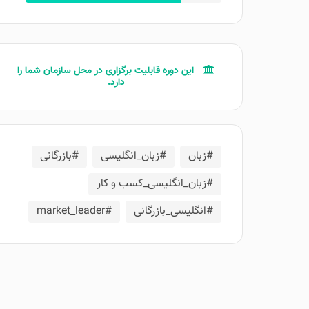
این دوره قابلیت برگزاری در محل سازمان‌ شما را
دارد.
#زبان
#زبان_انگلیسی
#بازرگانی
#زبان_انگلیسی_کسب و کار
#انگلیسی_بازرگانی
#market_leader