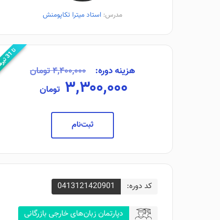
مدرس:
استاد میترا تکاپومنش
ت
ه
1
ا
3
ت
ی
ر
م
ا
هزینه دوره:
۴,۴۰۰,۰۰۰ تومان
۳,۳۰۰,۰۰۰
تومان
ثبت‌نام
کد دوره:
0413121420901
دپارتمان زبان‌های خارجی بازرگانی