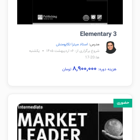
Elementary 3
مدرس:
استاد میترا تکاپومنش
شروع برگزاری از: ۰۶ اردیبهشت ۱۴۰۵
یکشنبه
ها:20-17
۸,۹۰۰,۰۰۰
هزینه دوره:
تومان
حضوری