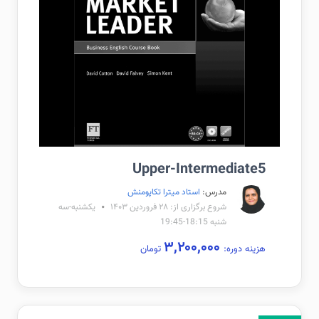
Upper-Intermediate5
مدرس:
استاد میترا تکاپومنش
شروع برگزاری از: ۲۸ فروردین ۱۴۰۳
یکشنبه-سه
شنبه 18:15-19:45
۳,۲۰۰,۰۰۰
هزینه دوره:
تومان