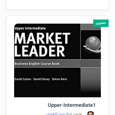
حضوری
Upper-Intermediate1
مدرس:
استاد میترا تکاپومنش