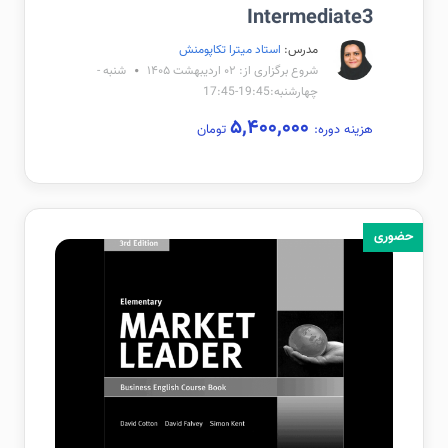
Intermediate3
مدرس:
استاد میترا تکاپومنش
شروع برگزاری از: ۰۲ اردیبهشت ۱۴۰۵
شنبه -
چهارشنبه:19:45-17:45
۵,۴۰۰,۰۰۰
هزینه دوره:
تومان
حضوری