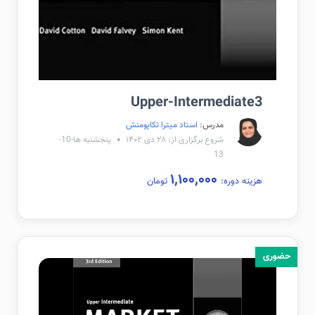
Upper-Intermediate3
مدرس:
استاد میترا تکاپومنش
شروع برگزاری از: ۲۸ دی ۱۴۰۲
پنجشنبه ها-10-
13
۱,۱۰۰,۰۰۰
هزینه دوره:
تومان
حضوری