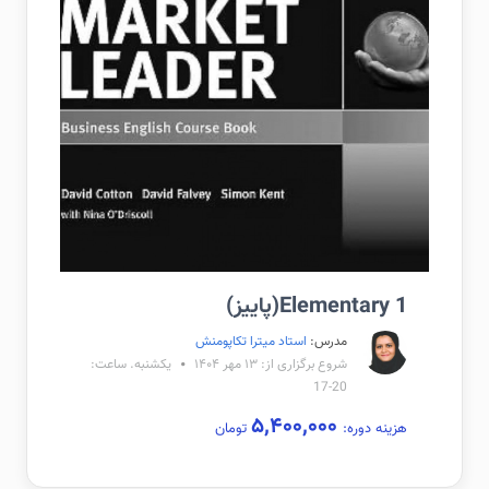
Elementary 1(پاییز)
مدرس:
استاد میترا تکاپومنش
شروع برگزاری از: ۱۳ مهر ۱۴۰۴
یکشنبه. ساعت:
20-17
۵,۴۰۰,۰۰۰
هزینه دوره:
تومان