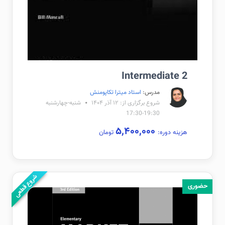
Intermediate 2
مدرس:
استاد میترا تکاپومنش
شروع برگزاری از: ۱۲ آذر ۱۴۰۴
شنبه-چهارشنبه
19:30-17:30
۵,۴۰۰,۰۰۰
هزینه دوره:
تومان
شروع قطعی
حضوری