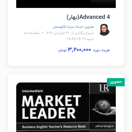
Advanced 4(بهار)
مدرس:
استاد میترا تکاپومنش
شروع برگزاری از: ۲۴ فروردین ۱۴۰۴
یکشنبه-سه
شنبه 18:15-19:45
۳,۲۰۰,۰۰۰
هزینه دوره:
تومان
حضوری