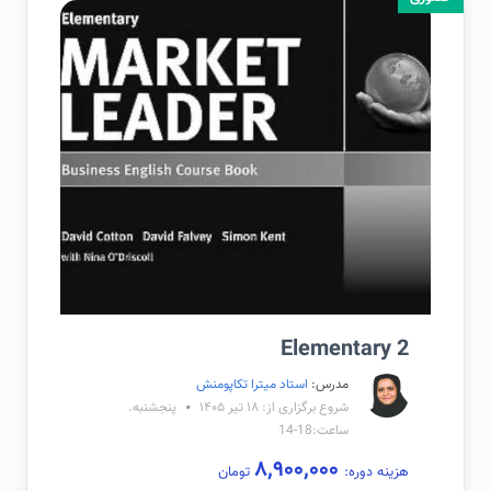
Elementary 2
مدرس:
استاد میترا تکاپومنش
شروع برگزاری از: ۱۸ تیر ۱۴۰۵
پنجشنبه.
ساعت:18-14
۸,۹۰۰,۰۰۰
هزینه دوره:
تومان