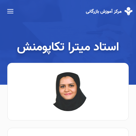
استاد میترا تکاپومنش