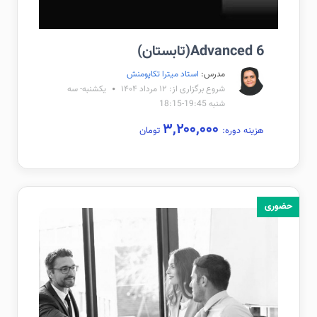
Advanced 6(تابستان)
مدرس:
استاد میترا تکاپومنش
شروع برگزاری از: ۱۲ مرداد ۱۴۰۴
یکشنبه- سه
شنبه 19:45-18:15
۳,۲۰۰,۰۰۰
هزینه دوره:
تومان
حضوری