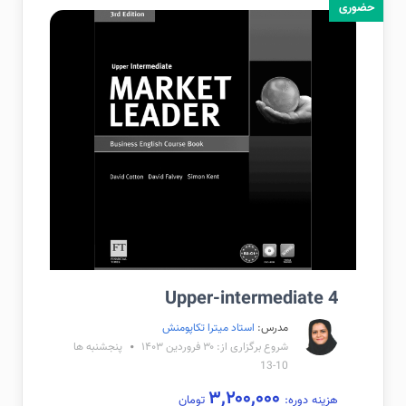
حضوری
Upper-intermediate 4
مدرس:
استاد میترا تکاپومنش
شروع برگزاری از: ۳۰ فروردین ۱۴۰۳
پنجشنبه ها
10-13
۳,۲۰۰,۰۰۰
هزینه دوره:
تومان