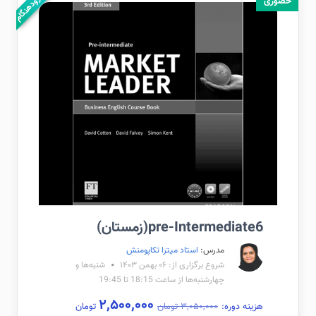
ثبت‌نام زودهنگام
حضوری
pre-Intermediate6(زمستان)
مدرس:
استاد میترا تکاپومنش
شروع برگزاری از: ۰۶ بهمن ۱۴۰۳
شنبه‌ها و
چهارشنبه‌ها از ساعت 18:15 تا 19:45
۲,۵۰۰,۰۰۰
هزینه دوره:
۳,۰۵۰,۰۰۰ تومان
تومان