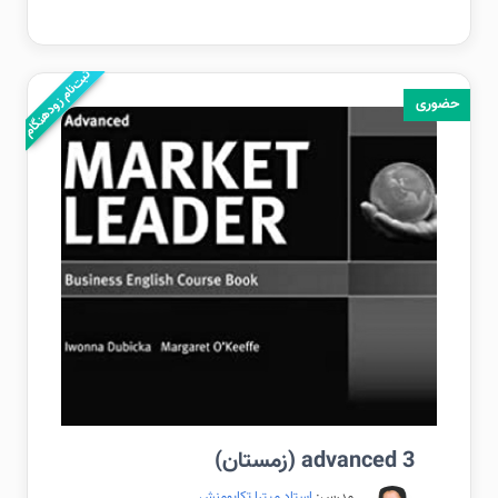
ثبت‌نام زودهنگام
حضوری
advanced 3 (زمستان)
مدرس:
استاد میترا تکاپومنش