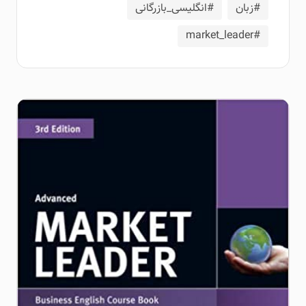
#زبان
#انگلیسی_بازرگانی
#market_leader