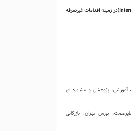
دارا ی گواهینامه مدرسی بین المللی از مرکز بین المللی تجارت سوئیس(International Trade Center-ITC)در زمینه اقدامات غیرتعرفه
 آموزشی، پژوهشی و مشاوره ای
ظیرصمت، بورس تهران، بازرگانی