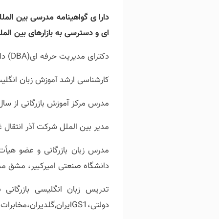
ای و دسترسی به بازارهای بین الملل
دکترای مدیریت حرفه ای(DBA) دانشکده مدیریت دانشگاه تهران
کارشناسی ارشد آموزش زبان انگلیس
مدرس مرکز آموزش بازرگانی از سال 1389 تا کنو
مدیر بین الملل شرکت آذر انتقال غرب از سا
مدرس زبان بازرگانی و عضو هیأ
دانشگاه صنعتی امیرکبیر، مشق مدیریت، از
تدریس زبان انگلیسی بازرگانی ب
دولتی،GS1ایران,گلدیران،مخابرات،شاهد،سیمان هرمزگان و….