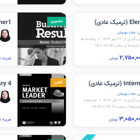
ک عادی)
Beginner1
حضوری
:
عفت بهروش
زاری از: ۲۲ مهر ۱۴۰۳
یکشنبه ها
به ها از ساعت 16:30 تا 18
تومان
هزینه د
رمیک عادی)
entary 4
آنلاین
:
عفت بهروش
اری از: ۰۲ آبان ۱۴۰۳
شنبه‌ها و
‌ها از ساعت 18:15 تا 19:45
تومان
هزینه د