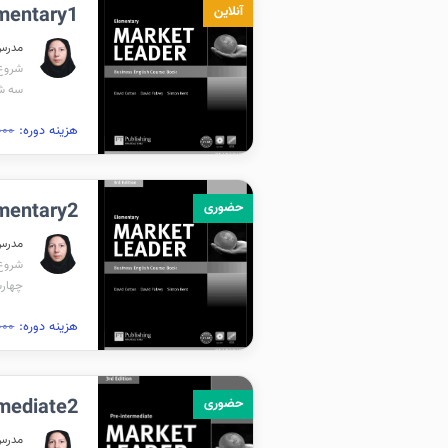
Elementary1(ترمیک
آنلاین
مدرس
شروع برگ
سه شنبه 
هزینه دوره:
۰,۰۰۰
Elementary2(زم
حضوری
مدرس
شروع برگز
چهارشنب
هزینه دوره:
۰,۰۰۰
Intermediate2
حضوری
مدرس