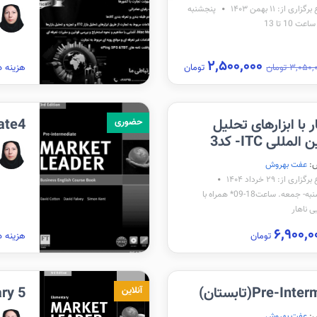
اری از: ۱۱ بهمن ۱۴۰۳
پنجشنبه
عت 10 تا 13
۲,۵۰۰,۰۰۰
۳,۰۵ تومان
تومان
هزینه د
 با ابزارهای تحلیل
diate4
حضوری
مللی ITC- کد3
:
عفت بهروش
اری از: ۲۹ خرداد ۱۴۰۴
پنجشنبه- جمعه. ساعت18-09* همراه با
ی ناهار
تومان
هزینه د
Pre-I(تابستان)
ntary 5
آنلاین
:
عفت بهروش