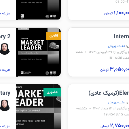
13:
تومان
هزینه د
Inter
entary 2
آنلاین
:
عفت بهروش
ری از: ۲۹ فروردین ۱۴۰۳
شنبه-
16:30-18
تومان
هزینه د
 عادی)
mentary
حضوری
:
عفت بهروش
اری از: ۱۴ مرداد ۱۴۰۳
یکشنبه-
18-19:45
تومان
هزینه د