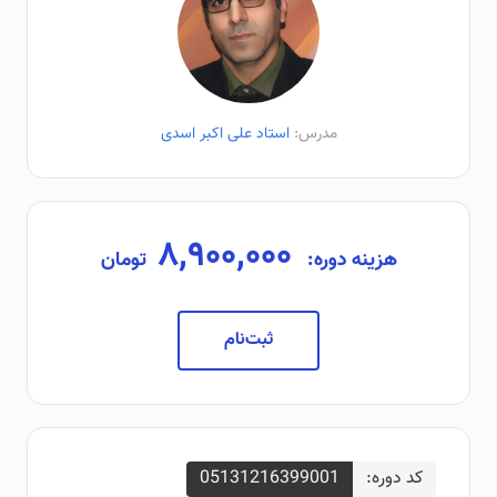
مدرس:
استاد علی اکبر اسدی
۸,۹۰۰,۰۰۰
هزینه دوره:
تومان
ثبت‌نام
کد دوره:
05131216399001