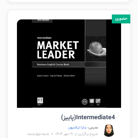
حضوری
Intermediate4(پاییز)
مدرس:
سارا تراشیون
شروع برگزاری از: ۱۹ مهر ۱۴۰۴
شنبه-چهارشنبه