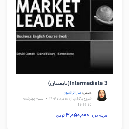
Intermediate 3(تابستان)
مدرس:
سارا تراشیون
شروع برگزاری از: ۱۸ مرداد ۱۴۰۴
شنبه-چهارشنبه
19:30-18
۳,۰۵۰,۰۰۰
هزینه دوره:
تومان