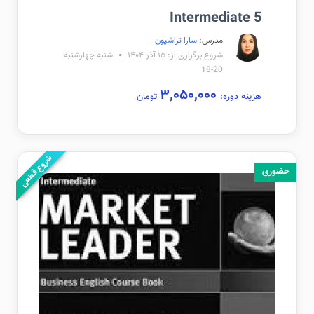
Intermediate 5
مدرس:
سارا تراشیون
شروع برگزاری از: ۱۵ آذر ۱۴۰۴
شنبه-چهارشنبه
20-18
۳,۰۵۰,۰۰۰
هزینه دوره:
تومان
شروع قطعی
حضوری