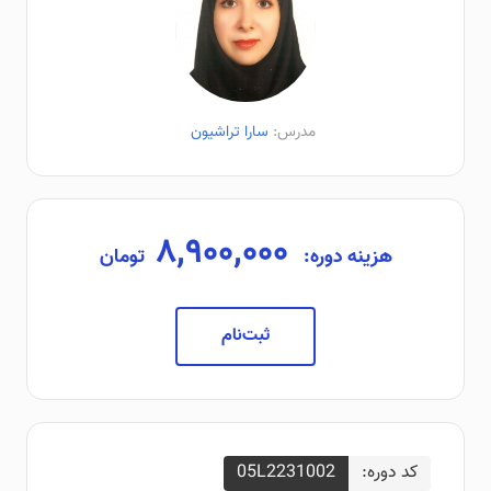
مدرس:
سارا تراشیون
۸,۹۰۰,۰۰۰
هزینه دوره:
تومان
ثبت‌نام
کد دوره:
05L2231002