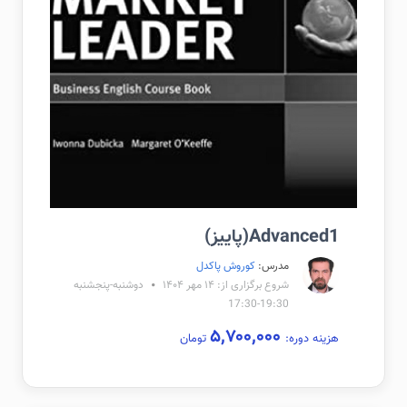
Advanced1(پاییز)
مدرس:
کوروش پاکدل
شروع برگزاری از: ۱۴ مهر ۱۴۰۴
دوشنبه-پنجشنبه
19:30-17:30
۵,۷۰۰,۰۰۰
هزینه دوره:
تومان