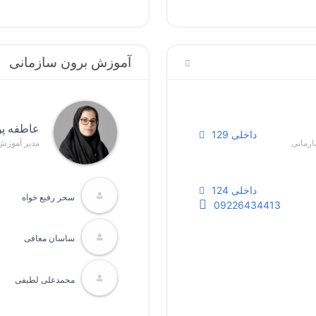
آموزش برون سازمانی
عاطفه پو
داخلی 129
ازمانی
مدیر آموزش
داخلی 124
سحر رفیع خواه
09226434413
ساسان معافی
محمدعلی لطیفی