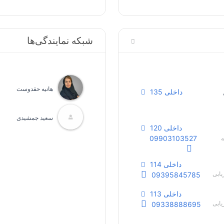
شبکه نمایندگی‌ها
هانیه حقدوست
داخلی 135
سعید جمشیدی
داخلی 120
09903103527
ه
داخلی 114
یابی
09395845785
داخلی 113
یابی
09338888695