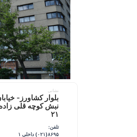
نشانی
بلوار کشاورز- خیابان
نبش کوچه قلی زاده(
۲۱
تلفن:
۸۶۹۵(۰۲۱) داخلی ۱