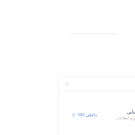
انی
داخلی 101
ری اطلاعات