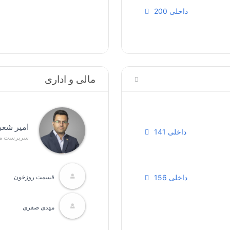
داخلی 200
مالی و اداری
امیر شعب
داخلی 141
سرپرست ما
داخلی 156
قسمت روزخون
مهدی صفری