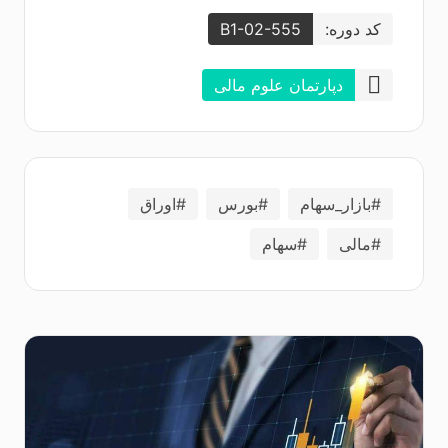
کد دوره:
B1-02-555
دپارتمان علوم مالی
#بازار_سهام
#بورس
#اوراق
#مالی
#سهام