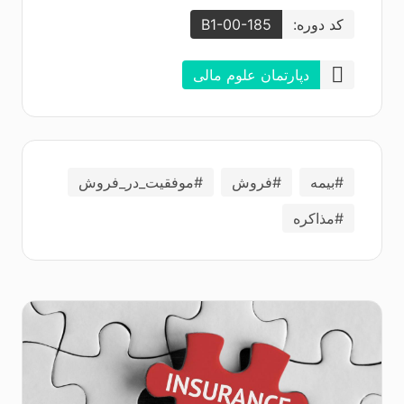
کد دوره:
B1-00-185
دپارتمان علوم مالی
#بیمه
#فروش
#موفقیت_در_فروش
#مذاکره