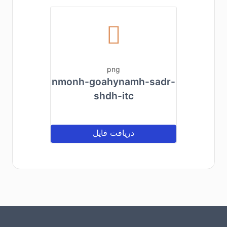
png
nmonh-goahynamh-sadr-
shdh-itc
دریافت فایل