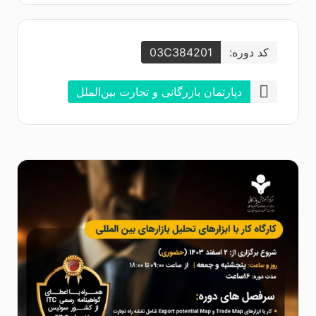
کد دوره:
03C384201
دپارتمان بازرگانی و تجارت بین‌الملل