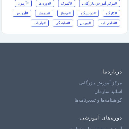
#مرکز_آموزش_بازرگانی
#گمرک
#دوره ها
#آزمون
#کارگاه
#نمایشگاه
#مونتاژ
#سمینار
#آموزش
#تفاهم نامه
#بورس
#نمایندگی
#واردات
درباره‌ما
مرکز آموزش بازرگانی
اساتید سازمان
گواهینامه‌ها و تقدیرنامه‌ها
دوره‌های آموزشی
آموزش سامانه جامع تجارت