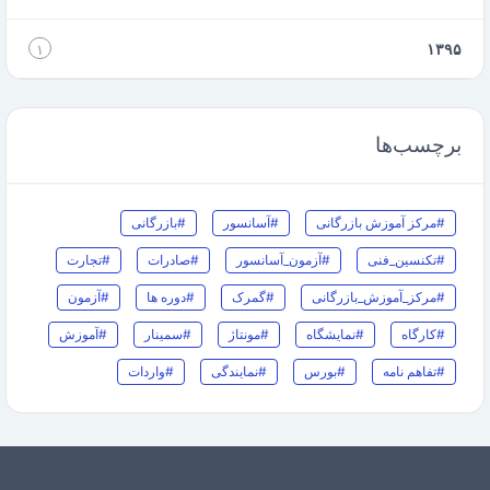
۱۳۹۵
۱
برچسب‌ها
#مرکز آموزش بازرگانی
#آسانسور
#بازرگانی
#تکنسین_فنی
#آزمون_آسانسور
#صادرات
#تجارت
#مرکز_آموزش_بازرگانی
#گمرک
#دوره ها
#آزمون
#کارگاه
#نمایشگاه
#مونتاژ
#سمینار
#آموزش
#تفاهم نامه
#بورس
#نمایندگی
#واردات