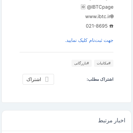
🆔 @IBTCpage
🌐www.ibtc.ir
☎️ 021-8695
جهت ثبت‌نام کلیک نمایید.
#مکاتبات
#بازرگانی
اشتراک
اشتراک مطلب:
اخبار مرتبط