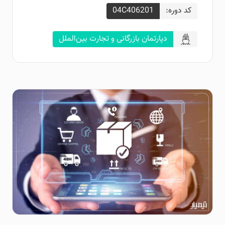
کد دوره:
04C406201
دپارتمان بازرگانی و تجارت بین‌الملل