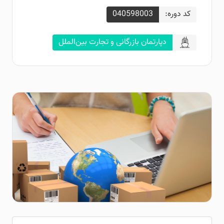
کد دوره:
040598003
دپارتمان بازرگانی و تجارت بین‌الملل