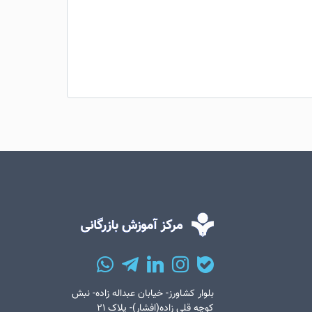
بلوار کشاورز- خیابان عبداله زاده- نبش
کوچه قلی زاده(افشار)- پلاک ۲۱