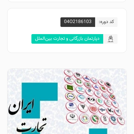
کد دوره:
04O2186103
دپارتمان بازرگانی و تجارت بین‌الملل