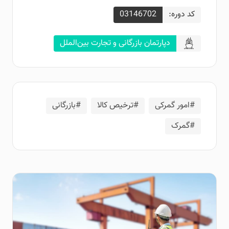
کد دوره:
03146702
دپارتمان بازرگانی و تجارت بین‌الملل
#امور گمرکی
#ترخیص کالا
#بازرگانی
#گمرک