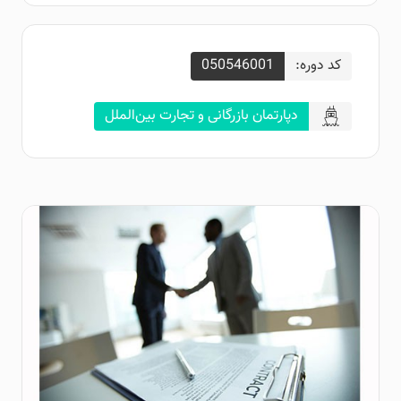
کد دوره:
050546001
دپارتمان بازرگانی و تجارت بین‌الملل