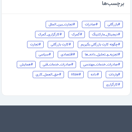
برچسب‌ها
#بازرگانی
#صادرات
#تجارت_بین_الملل
#دیجیتال_مارکتینگ
#گمرک
#کارگزاری_گمرک
#چگونه کارت بازرگانی بگیریم
#کارت بازرگانی
#تجارت
#تجزیه_و_تحلیل_داده_ها
#اقتصادی
#سیاسی
#صادرات_خدمات_مهندسی
#صادرات_خدمات_فنی
#همایش
#واردات
#داده
#ntsw
#حق_العمل_کاری
#کارگزاری