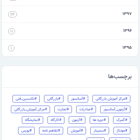
۱۳۹۷
۶۴
۱۳۹۶
۱۱
۱۳۹۵
۱
برچسب‌ها
#مرکز آموزش بازرگانی
#آسانسور
#بازرگانی
#تکنسین_فنی
#آزمون_آسانسور
#صادرات
#تجارت
#مرکز_آموزش_بازرگانی
#گمرک
#دوره ها
#آزمون
#کارگاه
#نمایشگاه
#مونتاژ
#سمینار
#آموزش
#تفاهم نامه
#بورس