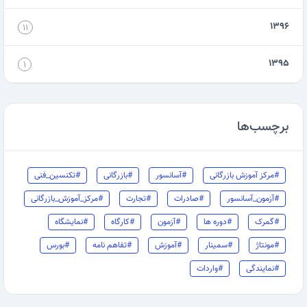
۱۳۹۶
۱۱
۱۳۹۵
۱
برچسب‌ها
#مرکز آموزش بازرگانی
#آسانسور
#بازرگانی
#تکنسین_فنی
#آزمون_آسانسور
#صادرات
#تجارت
#مرکز_آموزش_بازرگانی
#گمرک
#دوره ها
#آزمون
#کارگاه
#نمایشگاه
#مونتاژ
#سمینار
#آموزش
#تفاهم نامه
#بورس
#نمایندگی
#واردات