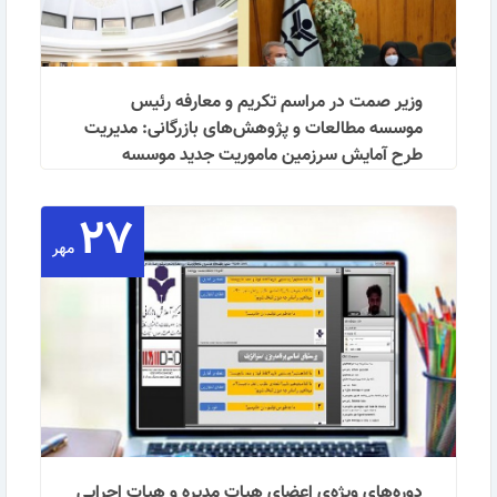
وزیر صمت در مراسم تکریم و معارفه رئیس
موسسه مطالعات و پژوهش‌های بازرگانی: مدیریت
طرح آمایش سرزمین ماموریت جدید موسسه
مطالعات و پژوهش‌های بازرگانی
موسسه_مطالعات_و_پژوهشهای_بازرگانی, وزارت_صمت,
۲۷
مرکز_آموزش_بازرگانی, احمد_تشکینی, فاطمی_امین
مهر
وزیر صنعت، معدن و تجارت در مراسم تکریم و معارفه
رئیس موسسه مطالعات و پژوهش‌های بازرگانی وزارت
صمت، …
ادامه مطلب
دوره‌های ویژه‌ی اعضای هیات مدیره و هیات اجرایی