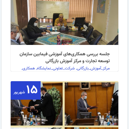
جلسه بررسی همکاری‌های آموزشی فیمابین سازمان
توسعه تجارت و مرکز آموزش بازرگانی
مرکز_آموزش_بازرگانی, شرکت_تعاونی_نمایشگاه, همکاری,
آموزش, tpo, ibtc
۱۵
شهریور
به گزارش روابط عمومی مرکز آموزش بازرگانی، این جلسه با
حضور آقایان قربانی فراز؛ سرپرست دفتر نوسازی، …
ادامه مطلب