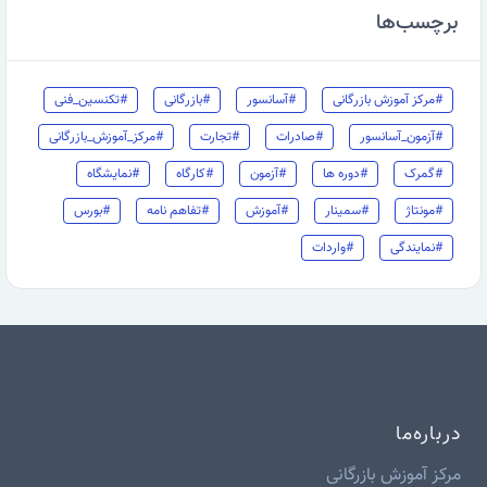
برچسب‌ها
#مرکز آموزش بازرگانی
#آسانسور
#بازرگانی
#تکنسین_فنی
#آزمون_آسانسور
#صادرات
#تجارت
#مرکز_آموزش_بازرگانی
#گمرک
#دوره ها
#آزمون
#کارگاه
#نمایشگاه
#مونتاژ
#سمینار
#آموزش
#تفاهم نامه
#بورس
#نمایندگی
#واردات
درباره‌ما
مرکز آموزش بازرگانی