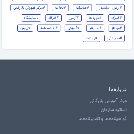
#آزمون_آسانسور
#صادرات
#تجارت
#مرکز_آموزش_بازرگانی
#گمرک
#دوره ها
#آزمون
#کارگاه
#نمایشگاه
#مونتاژ
#سمینار
#آموزش
#تفاهم نامه
#بورس
#نمایندگی
#واردات
درباره‌ما
مرکز آموزش بازرگانی
اساتید سازمان
گواهینامه‌ها و تقدیرنامه‌ها