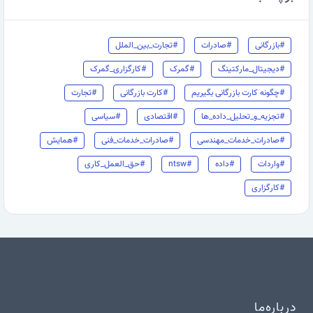
#بازرگانی
#صادرات
#تجارت_بین_الملل
#دیجیتال_مارکتینگ
#گمرک
#کارگزاری_گمرک
#چگونه کارت بازرگانی بگیریم
#کارت بازرگانی
#تجارت
#تجزیه_و_تحلیل_داده_ها
#اقتصادی
#سیاسی
#صادرات_خدمات_مهندسی
#صادرات_خدمات_فنی
#همایش
#واردات
#داده
#ntsw
#حق_العمل_کاری
#کارگزاری
درباره‌ما