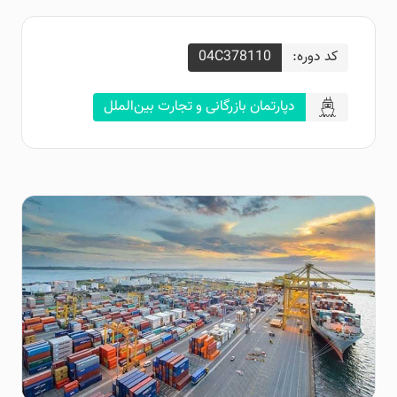
کد دوره:
04C378110
دپارتمان بازرگانی و تجارت بین‌الملل