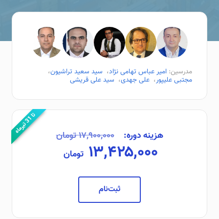
مدرسین:
امیر عباس تهامی نژاد
،
سید سعید تراشیون
،
مجتبی علیپور
،
علی جهدی
،
سید علی قریشی
ت
ه
1
ا
3
ت
ی
ر
م
ا
هزینه دوره:
۱۷,۹۰۰,۰۰۰ تومان
۱۳,۴۲۵,۰۰۰
تومان
ثبت‌نام