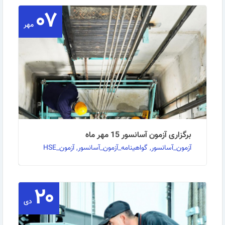
۰۷
مهر
برگزاری آزمون آسانسور 15 مهر ماه
آزمون_آسانسور, گواهینامه_آزمون_آسانسور, آزمون_HSE
۲۰
به اطلاع کلیه علاقمندان به شرکت در آزمونهای مدیرفنی و
تکنسین فنی آسانسور می رساند طبق تفاهم نامه ای …
دی
ادامه مطلب