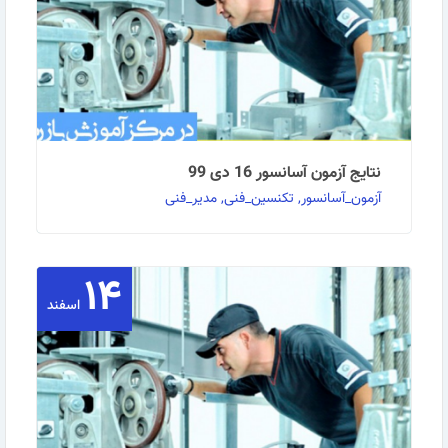
نتایج آزمون آسانسور 16 دی 99
آزمون_آسانسور, تکنسین_فنی, مدیر_فنی
۱۴
به گزارش روابط عمومی مرکز آموزش بازرگانی : نتایج آزمون
آسانسور 99/10/16 به پیوست ضمیمه می‌گردد. …
اسفند
ادامه مطلب