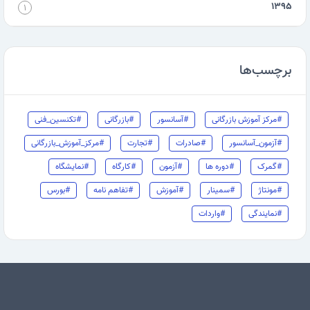
۱۳۹۵
۱
برچسب‌ها
#مرکز آموزش بازرگانی
#آسانسور
#بازرگانی
#تکنسین_فنی
#آزمون_آسانسور
#صادرات
#تجارت
#مرکز_آموزش_بازرگانی
#گمرک
#دوره ها
#آزمون
#کارگاه
#نمایشگاه
#مونتاژ
#سمینار
#آموزش
#تفاهم نامه
#بورس
#نمایندگی
#واردات