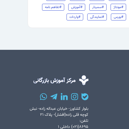
#مونتاژ
#سمینار
#آموزش
#تفاهم نامه
#بورس
#نمایندگی
#واردات
بلوار کشاورز- خیابان عبداله زاده- نبش
کوچه قلی زاده(افشار)- پلاک ۲۱
تلفن:
۸۶۹۵(۰۲۱) داخلی ۱