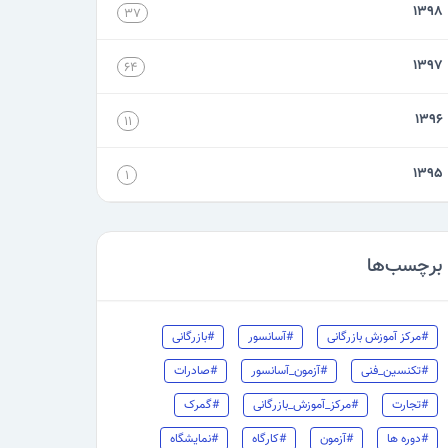
۱۳۹۸
۳۷
۱۳۹۷
۶۴
۱۳۹۶
۱۱
۱۳۹۵
۱
برچسب‌ها
#مرکز آموزش بازرگانی
#آسانسور
#بازرگانی
#تکنسین_فنی
#آزمون_آسانسور
#صادرات
#تجارت
#مرکز_آموزش_بازرگانی
#گمرک
#دوره ها
#آزمون
#کارگاه
#نمایشگاه