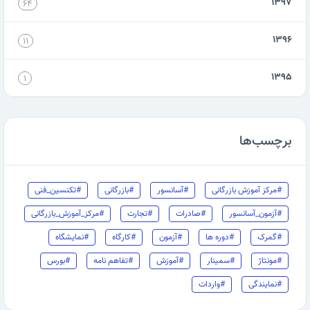
۱۳۹۷
۶۴
۱۳۹۶
۱۱
۱۳۹۵
۱
برچسب‌ها
#مرکز آموزش بازرگانی
#آسانسور
#بازرگانی
#تکنسین_فنی
#آزمون_آسانسور
#صادرات
#تجارت
#مرکز_آموزش_بازرگانی
#گمرک
#دوره ها
#آزمون
#کارگاه
#نمایشگاه
#مونتاژ
#سمینار
#آموزش
#تفاهم نامه
#بورس
#نمایندگی
#واردات