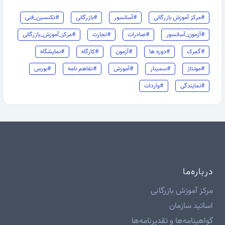
#مرکز آموزش بازرگانی
#آسانسور
#بازرگانی
#تکنسین_فنی
#آزمون_آسانسور
#صادرات
#تجارت
#مرکز_آموزش_بازرگانی
#گمرک
#دوره ها
#آزمون
#کارگاه
#نمایشگاه
#مونتاژ
#سمینار
#آموزش
#تفاهم نامه
#بورس
#نمایندگی
#واردات
درباره‌ما
مرکز آموزش بازرگانی
اساتید سازمان
گواهینامه‌ها و تقدیرنامه‌ها