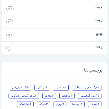
۱۳۹۸
۳۷
۱۳۹۷
۶۴
۱۳۹۶
۱۱
۱۳۹۵
۱
برچسب‌ها
#مرکز آموزش بازرگانی
#آسانسور
#بازرگانی
#تکنسین_فنی
#آزمون_آسانسور
#صادرات
#تجارت
#مرکز_آموزش_بازرگانی
#گمرک
#دوره ها
#آزمون
#کارگاه
#نمایشگاه