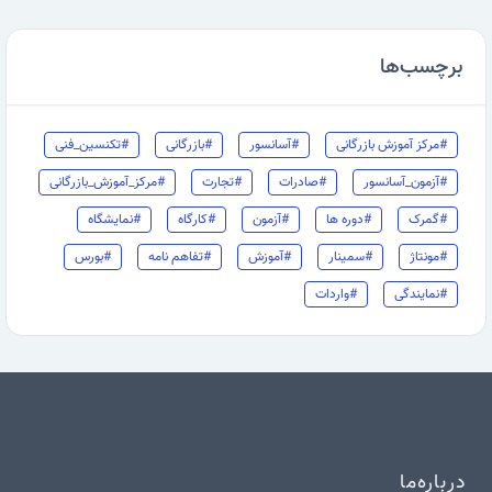
برچسب‌ها
#مرکز آموزش بازرگانی
#آسانسور
#بازرگانی
#تکنسین_فنی
#آزمون_آسانسور
#صادرات
#تجارت
#مرکز_آموزش_بازرگانی
#گمرک
#دوره ها
#آزمون
#کارگاه
#نمایشگاه
#مونتاژ
#سمینار
#آموزش
#تفاهم نامه
#بورس
#نمایندگی
#واردات
درباره‌ما