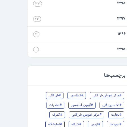
۱۳۹۸
۳۷
۱۳۹۷
۶۴
۱۳۹۶
۱۱
۱۳۹۵
۱
برچسب‌ها
#مرکز آموزش بازرگانی
#آسانسور
#بازرگانی
#تکنسین_فنی
#آزمون_آسانسور
#صادرات
#تجارت
#مرکز_آموزش_بازرگانی
#گمرک
#دوره ها
#آزمون
#کارگاه
#نمایشگاه