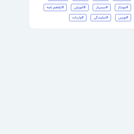
#مونتاژ
#سمینار
#آموزش
#تفاهم نامه
#بورس
#نمایندگی
#واردات