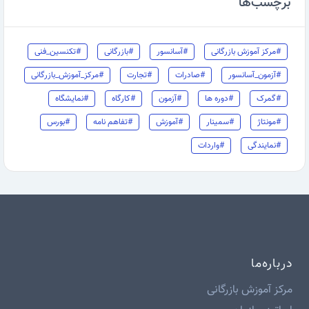
برچسب‌ها
#مرکز آموزش بازرگانی
#آسانسور
#بازرگانی
#تکنسین_فنی
#آزمون_آسانسور
#صادرات
#تجارت
#مرکز_آموزش_بازرگانی
#گمرک
#دوره ها
#آزمون
#کارگاه
#نمایشگاه
#مونتاژ
#سمینار
#آموزش
#تفاهم نامه
#بورس
#نمایندگی
#واردات
درباره‌ما
مرکز آموزش بازرگانی