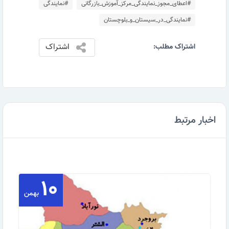
#اعطای_مجوز_نمایندگی_مرکز_آموزش_بازرگانی
#نمایندگی
#نمایندگی_در_سیستان_و_بلوچستان
اشتراک
اشتراک مطلب:
اخبار مرتبط
۱۰
بهمن