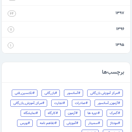
۱۳۹۷
۶۴
۱۳۹۶
۱۱
۱۳۹۵
۱
برچسب‌ها
#مرکز آموزش بازرگانی
#آسانسور
#بازرگانی
#تکنسین_فنی
#آزمون_آسانسور
#صادرات
#تجارت
#مرکز_آموزش_بازرگانی
#گمرک
#دوره ها
#آزمون
#کارگاه
#نمایشگاه
#مونتاژ
#سمینار
#آموزش
#تفاهم نامه
#بورس