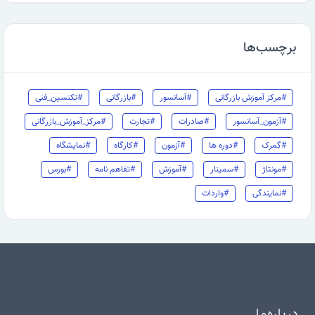
برچسب‌ها
#مرکز آموزش بازرگانی
#آسانسور
#بازرگانی
#تکنسین_فنی
#آزمون_آسانسور
#صادرات
#تجارت
#مرکز_آموزش_بازرگانی
#گمرک
#دوره ها
#آزمون
#کارگاه
#نمایشگاه
#مونتاژ
#سمینار
#آموزش
#تفاهم نامه
#بورس
#نمایندگی
#واردات
درباره‌ما