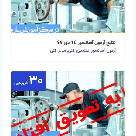
نتایج آزمون آسانسور 16 دی 99
آزمون_آسانسور, تکنسین_فنی, مدیر_فنی
۳۰
به گزارش روابط عمومی مرکز آموزش بازرگانی : نتایج آزمون
آسانسور 99/10/16 به پیوست ضمیمه می‌گردد. …
فروردین
ادامه مطلب