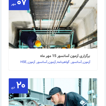
۰۷
مهر
برگزاری آزمون آسانسور 15 مهر ماه
آزمون_آسانسور, گواهینامه_آزمون_آسانسور, آزمون_HSE
۲۰
به اطلاع کلیه علاقمندان به شرکت در آزمونهای مدیرفنی و
تکنسین فنی آسانسور می رساند طبق تفاهم نامه ای …
دی
ادامه مطلب