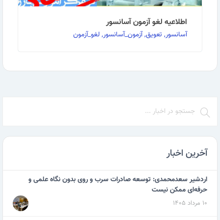
اطلاعیه لغو آزمون آسانسور
آسانسور, تعویق, آزمون_آسانسور, لغو_آزمون
با سلام و احترام با توجه به شیوع گسترده ویروس کرونا
در سراسر کشور و در جهت کمک به قطع زنجیره این …
ادامه مطلب
آخرین اخبار
اردشیر سعدمحمدی: توسعه صادرات سرب و روی بدون نگاه علمی و
حرفه‌ای ممکن نیست
۱۰ مرداد ۱۴۰۵