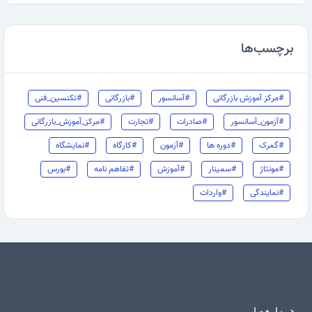
برچسب‌ها
#مرکز آموزش بازرگانی
#آسانسور
#بازرگانی
#تکنسین_فنی
#آزمون_آسانسور
#صادرات
#تجارت
#مرکز_آموزش_بازرگانی
#گمرک
#دوره ها
#آزمون
#کارگاه
#نمایشگاه
#مونتاژ
#سمینار
#آموزش
#تفاهم نامه
#بورس
#نمایندگی
#واردات