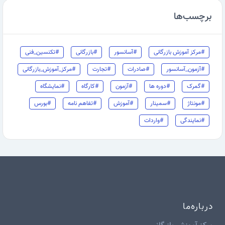
برچسب‌ها
#مرکز آموزش بازرگانی
#آسانسور
#بازرگانی
#تکنسین_فنی
#آزمون_آسانسور
#صادرات
#تجارت
#مرکز_آموزش_بازرگانی
#گمرک
#دوره ها
#آزمون
#کارگاه
#نمایشگاه
#مونتاژ
#سمینار
#آموزش
#تفاهم نامه
#بورس
#نمایندگی
#واردات
درباره‌ما