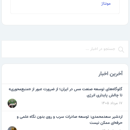
مونتاژ
داشتن مدرک مرتبط جهت اخذ گواهینامه مدیر طراحی و
مونتاژ الزامیست. حداقل نمره قبولی 30 می باشد. نتیجه …
ادامه مطلب
آخرین اخبار
گلوگاه‌های توسعه صنعت مس در ایران؛ از ضرورت عبور از «منبع‌محوری»
تا چالش پایداری انرژی
۱۷ مرداد ۱۴۰۵
اردشیر سعدمحمدی: توسعه صادرات سرب و روی بدون نگاه علمی و
حرفه‌ای ممکن نیست