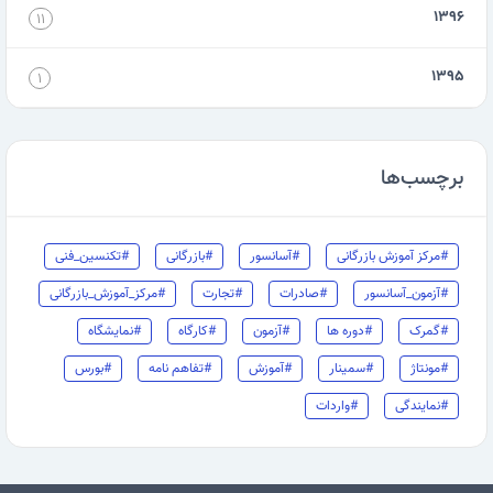
۱۳۹۶
۱۱
۱۳۹۵
۱
برچسب‌ها
#مرکز آموزش بازرگانی
#آسانسور
#بازرگانی
#تکنسین_فنی
#آزمون_آسانسور
#صادرات
#تجارت
#مرکز_آموزش_بازرگانی
#گمرک
#دوره ها
#آزمون
#کارگاه
#نمایشگاه
#مونتاژ
#سمینار
#آموزش
#تفاهم نامه
#بورس
#نمایندگی
#واردات